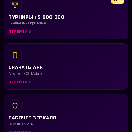
HOT
ТУРНИРЫ ₽5 000 000
Ежедневные призовые
ПЕРЕЙТИ
СКАЧАТЬ APK
Android · iOS · Mobile
ПЕРЕЙТИ
РАБОЧЕЕ ЗЕРКАЛО
Заходи без VPN