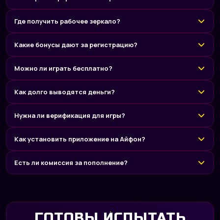
Где получить рабочее зеркало?
Какие бонусы дают за регистрацию?
Можно ли играть бесплатно?
Как долго выводятся деньги?
Нужна ли верификация для игры?
Как установить приложение на Айфон?
Есть ли комиссия за пополнение?
ГОТОВЫ ИСПЫТАТЬ