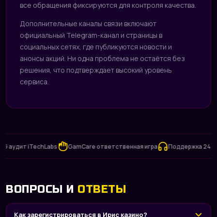
все обращения фиксируются для контроля качества.
Дополнительные каналы связи включают
официальный Telegram-канал и страницы в
социальных сетях, где публикуются новости и
анонсы акций. Ни одна проблема не остаётся без
решения, что подтверждает высокий уровень
сервиса.
ит iTechLabs
GamCare ответственная игра
Поддержка 24/7
Вы
ВОПРОСЫ И
ОТВЕТЫ
Как зарегистрироваться в Ирис казино?