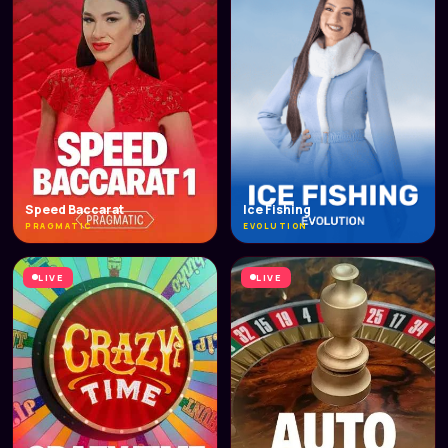
Speed Baccarat
Ice Fishing
PRAGMATIC
EVOLUTION
LIVE
LIVE