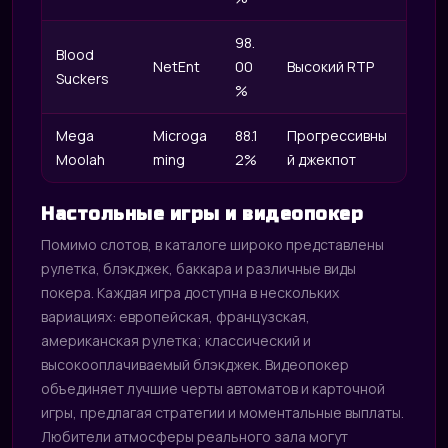
98.
Blood
NetEnt
00
Высокий RTP
Suckers
%
Mega
Microga
88.1
Прогрессивны
Moolah
ming
2%
й джекпот
Настольные игры и видеопокер
Помимо слотов, в каталоге широко представлены
рулетка, блэкджек, баккара и различные виды
покера. Каждая игра доступна в нескольких
вариациях: европейская, французская,
американская рулетка; классический и
высокооплачиваемый блэкджек. Видеопокер
объединяет лучшие черты автоматов и карточной
игры, предлагая стратегии и моментальные выплаты.
Любители атмосферы реального зала могут