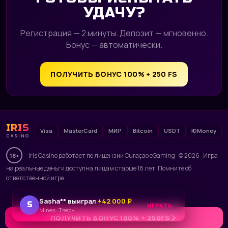
УДАЧУ?
Регистрация — 2 минуты. Депозит — мгновенно.
Бонус — автоматически.
ПОЛУЧИТЬ БОНУС 100% + 250 FS
IRIS
Visa
MasterCard
МИР
Bitcoin
USDT
ЮMoney
CASINO
Iris Casino работает по лицензии Curaçao eGaming · © 2026 · Игра
18+
на реальные деньги доступна лицам старше 18 лет. Помните об
ответственной игре.
Sasha** выиграл
+42 000 ₽
S
ИГРАТЬ
Mines · Тверь
ПОЛУЧИТЬ БОНУС 100% + 250FS