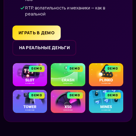
RTP, волатильность и механики — как в
реальной
ИГРАТЬ В ДЕМО
НА РЕАЛЬНЫЕ ДЕНЬГИ
DEMO
DEMO
DEMO
DEMO
DEMO
DEMO