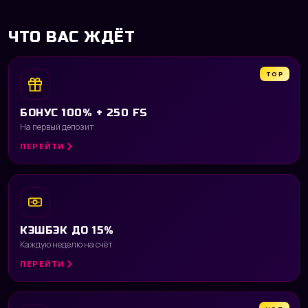
ЧТО ВАС ЖДЁТ
TOP
БОНУС 100% + 250 FS
На первый депозит
ПЕРЕЙТИ
КЭШБЭК ДО 15%
Каждую неделю на счёт
ПЕРЕЙТИ