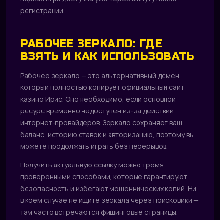
регистрации.
РАБОЧЕЕ ЗЕРКАЛО: ГДЕ
ВЗЯТЬ И КАК ИСПОЛЬЗОВАТЬ
Рабочее зеркало — это альтернативный домен,
который полностью копирует официальный сайт
казино Ирис. Оно необходимо, если основной
ресурс временно недоступен из-за действий
интернет-провайдеров. Зеркало сохраняет ваш
баланс, историю ставок и авторизацию, поэтому вы
можете продолжать играть без перерывов.
Получить актуальную ссылку можно тремя
проверенными способами, которые гарантируют
безопасность и избегают мошеннических копий. Ни
в коем случае не ищите зеркала через поисковики —
там часто встречаются фишинговые страницы.